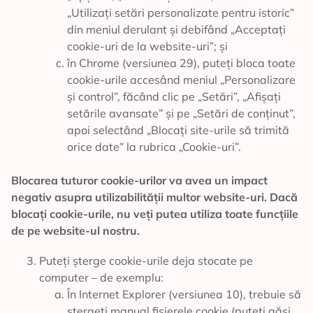
„Utilizați setări personalizate pentru istoric”
din meniul derulant și debifând „Acceptați
cookie-uri de la website-uri”; și
în Chrome (versiunea 29), puteți bloca toate
cookie-urile accesând meniul „Personalizare
și control”, făcând clic pe „Setări”, „Afișați
setările avansate” și pe „Setări de conținut”,
apoi selectând „Blocați site-urile să trimită
orice date” la rubrica „Cookie-uri”.
Blocarea tuturor cookie-urilor va avea un impact
negativ asupra utilizabilității multor website-uri. Dacă
blocați cookie-urile, nu veți putea utiliza toate funcțiile
de pe website-ul nostru.
Puteți șterge cookie-urile deja stocate pe
computer – de exemplu:
În Internet Explorer (versiunea 10), trebuie să
ștergeți manual fișierele cookie (puteți găsi